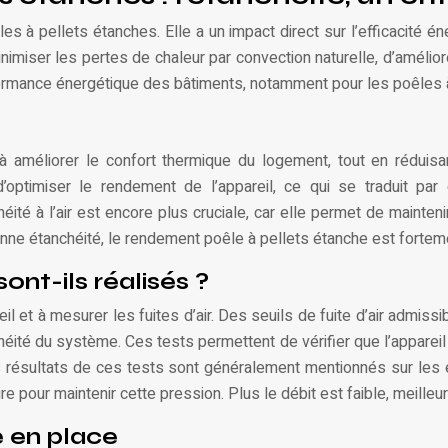
s à pellets étanches. Elle a un impact direct sur l’efficacité éner
r les pertes de chaleur par convection naturelle, d’améliorer la 
performance énergétique des bâtiments, notamment pour les poêles
 à améliorer le confort thermique du logement, tout en réduis
 d’optimiser le rendement de l’appareil, ce qui se traduit p
ité à l’air est encore plus cruciale, car elle permet de mainte
nne étanchéité, le rendement poêle à pellets étanche est fortem
nt-ils réalisés ?
l et à mesurer les fuites d’air. Des seuils de fuite d’air admissib
héité du système. Ces tests permettent de vérifier que l’apparei
 résultats de ces tests sont généralement mentionnés sur les ét
re pour maintenir cette pression. Plus le débit est faible, meilleur
e en place