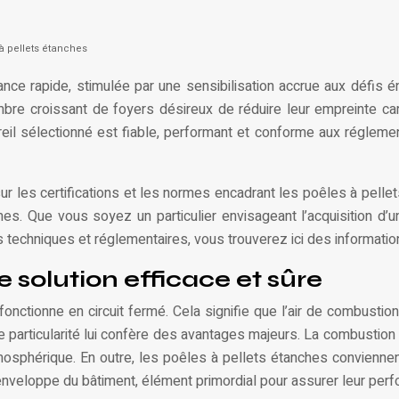
 à pellets étanches
ce rapide, stimulée par une sensibilisation accrue aux défis 
 nombre croissant de foyers désireux de réduire leur empreinte
il sélectionné est fiable, performant et conforme aux réglemen
ur les certifications et les normes encadrant les poêles à pelle
es. Que vous soyez un particulier envisageant l’acquisition d’un
techniques et réglementaires, vous trouverez ici des information
e solution efficace et sûre
fonctionne en circuit fermé. Cela signifie que l’air de combusti
ette particularité lui confère des avantages majeurs. La combustion 
atmosphérique. En outre, les poêles à pellets étanches convien
l’enveloppe du bâtiment, élément primordial pour assurer leur pe