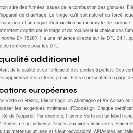
on sûre des fumées issues de la combustion des granulés. Elle 
pareil de chauffage. Le tirage, qu’il soit naturel ou forcé, joue
missions et un risque d’intoxication au monoxyde de carbone.
rmettent d’optimiser le tirage et de récupérer la chaleur des fu
 norme EN 15287-1 a une influence directe sur le DTU 24.1, qui 
me de référence pour les DTU.
 qualité additionnel
nt de la qualité et de l’efficacité des poêles à pellets. Ces ce
 des appareils à des critères précis. Elles représentent un gage
fications européennes
mme Verte en France, Blauer Engel en Allemagne et ARIAclean en I
ser les exigences minimales d’Ecodesign. Chaque certification
bilité de l’appareil. Par exemple, Flamme Verte est un label fra
7 étoiles, ce qui influence l’accès aux aides financières. Blauer E
 aux matériaux utilisés et à leur recyclabilité. ARIAclean, en It