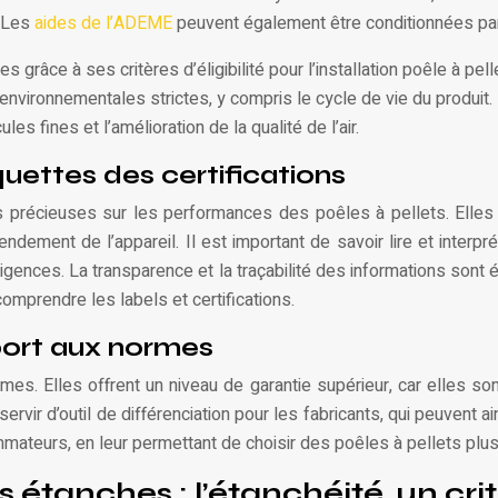
. Les
aides de l’ADEME
peuvent également être conditionnées par 
res grâce à ses critères d’éligibilité pour l’installation poêle à pe
environnementales strictes, y compris le cycle de vie du produit.
les fines et l’amélioration de la qualité de l’air.
quettes des certifications
s précieuses sur les performances des poêles à pellets. Elles 
rendement de l’appareil. Il est important de savoir lire et inter
xigences. La transparence et la traçabilité des informations son
omprendre les labels et certifications.
pport aux normes
mes. Elles offrent un niveau de garantie supérieur, car elles 
ervir d’outil de différenciation pour les fabricants, qui peuvent ain
mmateurs, en leur permettant de choisir des poêles à pellets plu
s étanches : l’étanchéité, un cri